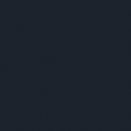
már mindenki barátkozik a feladattal. Az első kérdés:
lul, te!
e és minden gond nélkül megtalálják az első
k. Vannak, akik szó szerint.