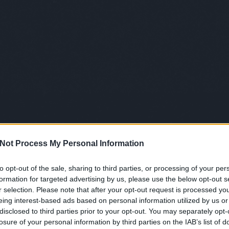
(
24
)
as
agy a narancssárga csapatként induló négy lábpn járó
az álmo
férfi szerelme, aki munkaidőben otthon tömi a sajtos
városa
rga csapat, a modell-duó? Jaj, ha lett volna riszaviadal,
Fellegv
b maradnak, de így elég hamar kihullottak. De most itt
(
36
)
a 
konyha
 Tamara, Anna és Ádám sorakoznak a Totalcaros csávók
pletyka
 és az ukázt, hogy hova kő menni.
szökés
galacti
berlin s
(
37
)
bli
bridge
(
bűnök 
(
151
)
c
(
107
)
c
Not Process My Personal Information
csillag
(
37
)
de
channe
to opt-out of the sale, sharing to third parties, or processing of your per
(
41
)
dr.
formation for targeted advertising by us, please use the below opt-out s
éghasa
r selection. Please note that after your opt-out request is processed y
(
62
)
egy
eing interest-based ads based on personal information utilized by us or
(
166
)
é
disclosed to third parties prior to your opt-out. You may separately opt-
(
33
)
ex
losure of your personal information by third parties on the IAB’s list of
falling 