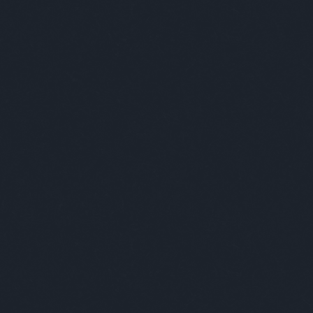
ramona
k, benne egy első és egy második évados The Last
(
2023.0
azaz angol nyelvű kiadással, helló. Ebből van HÁROM,
királynő
H Á R O M, és mindet oda is adjuk annak a három
l a világ egyik legegyszerűbb kérdésére:
ARCHÍ
2021
jelenleg a Viasat6-on?
202
2021
ber 16. 16:16-ig kell elküldeni a hogyvolt kukac
2021
2021
e Last Ship játék megnevezéssel. Sorsolás aznap, az
2021
ét!
202
202
2020
202
0 NAP SZÍVÁS PLUSZ
2020
 MILLIÓÉRT
Tov
CÍMKÉ
18+
(
63
(
106
)
3
montázsban megkapjuk, hogy mi is történt itt két és
(
28
)
ab
k a versenyzők a már lement 9 adásban. A jó öreg
angel
(