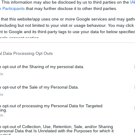
. This information may also be disclosed by us to third parties on the
IA
fear th
Participants
that may further disclose it to other third parties.
feleség
védelm
 that this website/app uses one or more Google services and may gath
(
21
)
fnl
including but not limited to your visit or usage behaviour. You may click 
ftwd
(
2
grimm
 to Google and its third-party tags to use your data for below specifi
TOVÁBB
(
25
)
hal
ogle consent section.
hanniba
hawaii f
l Data Processing Opt Outs
NI TITKOS VÁGYA:
hogyvol
homo l
NIT
met yo
o opt-out of the Sharing of my personal data.
Indiana
In
jóban r
 szakasz, vagy mi a bánatos bré a megfelelő szakszó
zsaruk
o opt-out of the Sale of my Personal Data.
gy már nagyon a végét járjuk, de annyira, hogy egy
kívüláll
In
(
36
)
los
k csapat. Jó,csak egy defektjük volt, de egyszerűbb
lucifer
(
sárga autóját, hogy azzal repeszthessenek tovább. No
to opt-out of processing my Personal Data for Targeted
meg
(
4
ing.
 ahol annyi a teendő, hogy meg kell számolni a
két kan
In
tségivel felérő feladatot a türkizek és a feketék
muskét
Felnőtt tartalom!
(
20
)
od
 a kékeknek repetázniuk kell lépcsőmászásból, mert
o opt-out of Collection, Use, Retention, Sale, and/or Sharing
time
(
2
ersonal Data that Is Unrelated with the Purposes for which it
tta Gábornak, aki így juszt se adja át a következő
(
24
)
Ou
lected.