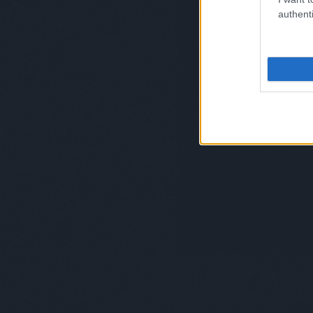
authenti
FLÚGOS FUTAM 1X08 - 
MAKRÉLÁT IS EL LEHET A
2016. december 06. 09:00
-
Chat Géza