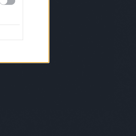
(
23
)
valóságshow
(
116
)
válótársak
(
28
)
g
(
109
)
valóvilág10
(
69
)
valóvilág9
(
21
)
ág
(
163
)
váratlan utazás
(
21
)
veronica
4
)
vészhelyzet
(
36
)
viasat
(
21
)
viasat3
ingek
(
31
)
vikings
(
25
)
Viktória
(
24
)
vv
(
40
)
4
)
vv4
(
138
)
vv5
(
104
)
vv6
(
141
)
vv7
(
120
)
7
)
vv9
(
109
)
V mint veszélyes
(
21
)
use 13
(
65
)
weeds
(
29
)
x-faktor
(
30
)
x
50
)
x faktor
(
63
)
Young&Hungry
(
20
)
r
(
22
)
Címkefelhő
egjeleníthető elem