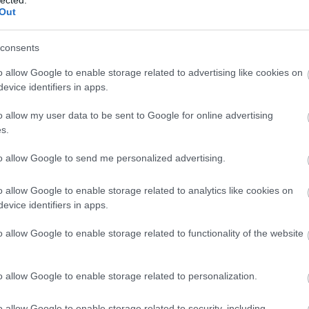
 kódot. Másodjára megvannak, 117 lépcső van a
Out
pumpe
ELMÚLTAM 18 ÉVES, BELÉPEK
MÉG NEM VAGYOK 18 ÉVES
reality
(
ók lettek, csak egy autóindításnyira és úgy 200-300
reklámő
ttjétől. Ez a hátrány meg pikk-pakk előny is lesz.
consents
róma
(
más is használja ezt a gépet
(
88
)
sh
o allow Google to enable storage related to advertising like cookies on
sleepy 
evice identifiers in apps.
Ha felnőtt vagy, és szeretnéd, hogy az ilyen tartalmakhoz
(
27
)
so
(
39
)
st
kiskorú ne férhessen hozzá, használj
szűrőprogramot
.
o allow my user data to be sent to Google for online advertising
tos
(
25
)
s.
Edge of
A belépéssel elfogadod a
felnőtt tartalmakat közvetítő
suttogó
szállod
blogok megtekintési szabályait
is.
to allow Google to send me personalized advertising.
szolgál
születe
o allow Google to enable storage related to analytics like cookies on
(
115
)
t
evice identifiers in apps.
Affair
(
the goo
o allow Google to enable storage related to functionality of the website
leftove
High Ca
This Is 
könyvtá
o allow Google to enable storage related to personalization.
tudorok
(
211
)
t
o allow Google to enable storage related to security, including