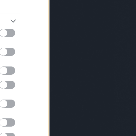
dék
(
28
)
quantico
(
22
)
Ray Donovan
(
74
)
185
)
reaper
(
23
)
rejtély
(
47
)
rültek
(
31
)
revenge
(
44
)
Revolution
(
41
)
21
)
rtl
(
66
)
rtl2
(
165
)
rtl klub
(
423
)
RTL Klub
ark
(
22
)
sirhant muvek
(
26
)
skins
(
21
)
hollow
(
49
)
smallville
(
63
)
sons of anarchy
rozat
(
576
)
sötét angyal
(
43
)
spartacus
ar academy
(
22
)
star trek tng
(
20
)
star trek
supernatural
(
75
)
survivor
(
212
)
Survivor
 Extinction
(
26
)
swat
(
45
)
szellemekkel
(
107
)
szex és new york
(
22
)
szívek
ája
(
25
)
szolgálati közlemény
(
151
)
ólánymeséje
(
23
)
szomszédok
(
78
)
tt feleségek
(
103
)
teen wolf
(
75
)
terápia
erminátor
(
28
)
thehandmaidstale
(
26
)
The
34
)
the big bang theory
(
43
)
the flash
(
30
)
d wife
(
51
)
The Last Ship
(
24
)
the
rs
(
28
)
the librarians
(
37
)
The Man in the
stle
(
20
)
The Originals
(
92
)
the terror
(
23
)
Us
(
20
)
titkok és hazugságok
(
22
)
Titkok
ra
(
37
)
trónok harca
(
97
)
true blood
(
78
)
(
24
)
túlélés
(
48
)
tűzvonalban
(
60
)
tv
v2
(
64
)
twd
(
138
)
twin peaks
(
49
)
upc