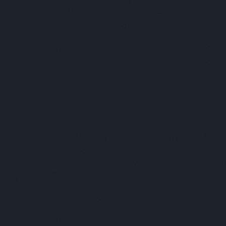
NG DEAD MELLÉKLET
FACEB
DVD-T ÖN!
KERES
LEGOL