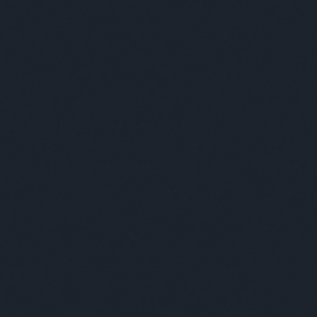
OOK OLDALDOBOZ
ÉS
VASOTTABB