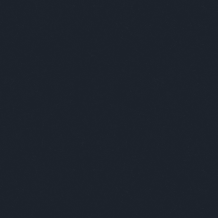
27:
@AP (törölt): szopd le anyadat
9.02. 20:27
)
A fiúk a klubból 1x10 - Az út
i
VUM
 június
(
2
)
1 május
(
2
)
 április
(
3
)
 március
(
10
)
 február
(
36
)
 január
(
36
)
0 december
(
31
)
0 november
(
14
)
 július
(
8
)
0 május
(
12
)
 április
(
25
)
ább
...
K
8
)
2. évad
(
27
)
200 elso randi
(
26
)
24
. évad
(
20
)
30 rock
(
27
)
911
(
28
)
911 LA
c
(
38
)
agymenők
(
20
)
alias
(
81
)
amc
(
66
)
43
)
aranyláz alaszkában
(
70
)
aranypart