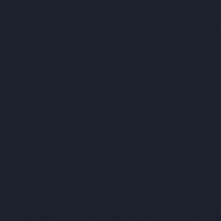
Kérem szépen, ez itt egy ajándékpak
Ship DVD-díszdobozzal, eredetivel, 
tényleg, nem egy, vagy kettő, hanem 
szerencsés olvasónknak, aki válaszo
A sorozat hányadik évada látható 
A helyes megfejtéseket 2017. szeptem
gmail pont com címre, a tárgyban Th
ajándék postán érkezik. Jó szerencs
FLÚGOS FUTAM 1X10 - 1
60 MÉTER SZABADESÉS 5
(ÉVADZÁRÓ)
2016. december 20. 09:00
-
Chat Géza
Gyors emlékeztető gyanánt kis zenés 
fél hónapon keresztül, mit nyüglődte