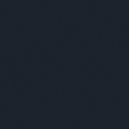
ValóV
Való 
Pump
férfi
Ádám 
háro
Való 
Karda
FRISS 
SororF
magával
békében
- A Vég
luciaha
személy
hogy se
Derrick
vv13vik
láttam,