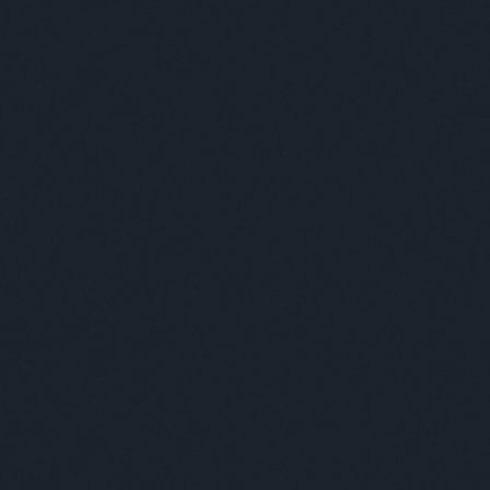
SOROZATHÍREK
WALKI
Címkék
»
viasat
NYERJEN THE LAST SHIP 
2017. szeptember 13. 11:50
-
sixx