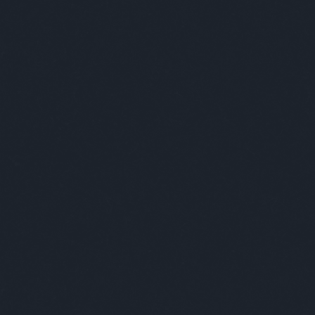
A versenyzők szélnek eresztése után 
Krisztián: Mi angolul a szurdok?
Tamara: Hát szurdok.
Krisztián: Nem szurdok a szurdok ango
Amíg a türkizék szépen haladnak előr
helyszínt, addig a többiek tökörészne