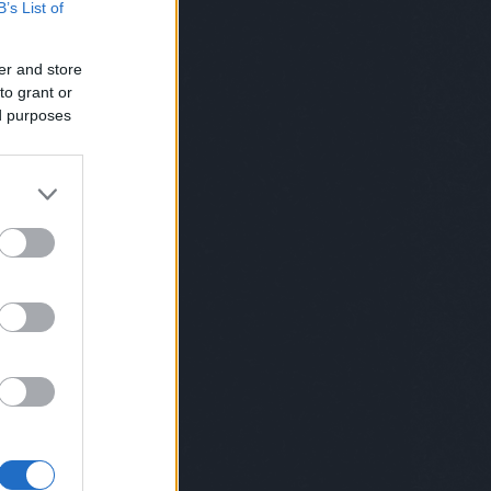
B’s List of
e walking dead
(
78
)
Fekete Vitorlák
(
28
)
ek luxuskivitelben
(
22
)
férjem
ében
(
50
)
fiúk a klubból
(
83
)
flashforward
er and store
(
63
)
Forever
(
22
)
fox
(
39
)
fringe
(
48
)
to grant or
0
)
gossip girl
(
39
)
grace klinika
(
127
)
(
123
)
gyilkos elmék
(
80
)
gyilkos számok
ed purposes
ottnak a csók
(
22
)
halt and catch fire
(
20
)
l
(
27
)
három hónap múlva esküvő
(
20
)
ive 0
(
59
)
hbo
(
74
)
HIMYM
(
45
)
hír
(
43
)
t
(
64
)
hogy volt
(
219
)
Homeland
(
62
)
udens
(
21
)
hősök
(
34
)
house
(
104
)
How I
ur mother
(
42
)
Így jártam anyátokkal
(
45
)
 Jones
(
44
)
játék
(
38
)
jersey shore
(
23
)
osszban
(
64
)
kaliforgia
(
71
)
kemény
(
25
)
kés/alatt
(
65
)
Készhelyzet
(
20
)
ók
(
23
)
különleges egység
(
44
)
las vegas
t
(
112
)
loveisland
(
37
)
love island
(
29
)
68
)
maffiózók
(
27
)
marslakók
(
37
)
ments
9
)
Milliárdok nyomában
(
36
)
minden lében
ál
(
24
)
misfits
(
21
)
murdoch
(
26
)
ások
(
30
)
nbc
(
54
)
ncis
(
37
)
négy esküvő
aát
(
118
)
oltári csajok
(
97
)
once upon a
1
)
onedin család
(
91
)
őslények kalandorai
tlander
(
54
)
person of interest
(
107
)