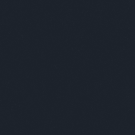
ilág 8x01 - Negatív (18+)
Világ 9x66 - Altestek alpári arzenálja 18+
edék 2x06 - Rebi megretten Pumped
asságától (18+)
keresi Évát 1x01 - Átírjuk a Bibliát:
m Éva jut egy Ádámra (18+)
Világ 8x02 - Vivi a szegény ember Kim
shianje (18+)
TOPIKOK
ormoza:
Valaki elment, elvitt egy álmot, s
 vitt egy egész vvilágot. Nyugodj
 HH :(
(
2026.06.01. 09:42
)
Alekosz - 1x19
ső Döntés
na:
Üdvözlök minden tagot, ma egy
es tanúságtételt szeretnék megosztani,
gítsek mindazok...
(
2025.02.09. 15:45
)
 2x01 - Az éjféli busz (Mitternachtsbus)
csii:
Próba
(
2024.05.17. 18:54
)
Jöttem,
 buktam 01x13 Exclusive JLGY - Vivi