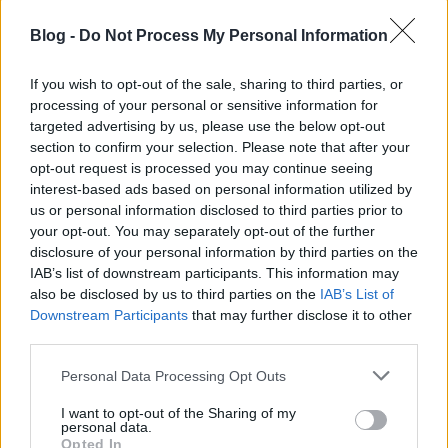
Hódos Hajnalka
•
2012. február 26.
843
Blog -
Do Not Process My Personal Information
Hát akkor megragadnám az alkalmat és SZÍVEM
összes szeretetével küldeném Fecónak az alábbi
If you wish to opt-out of the sale, sharing to third parties, or
SZÍVküldit. SZÍVből, SZÍVesen.
processing of your personal or sensitive information for
targeted advertising by us, please use the below opt-out
section to confirm your selection. Please note that after your
opt-out request is processed you may continue seeing
interest-based ads based on personal information utilized by
us or personal information disclosed to third parties prior to
your opt-out. You may separately opt-out of the further
disclosure of your personal information by third parties on the
IAB’s list of downstream participants. This information may
also be disclosed by us to third parties on the
IAB’s List of
Downstream Participants
that may further disclose it to other
third parties.
Please note that this website/app uses one or more Google
Personal Data Processing Opt Outs
services and may gather and store information including but
not limited to your visit or usage behaviour. You may click to
I want to opt-out of the Sharing of my
personal data.
grant or deny consent to Google and its third-party tags to
Opted In