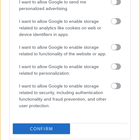
nem készült lakásért és a Sevroléért, a ...
I want to allow Google to send me
personalized advertising.
VV5 - 1X159
I want to allow Google to enable storage
related to analytics like cookies on web or
Hódos Hajnalka
•
2012. február 24.
1249
device identifiers in apps.
Sorolnám, milyen szavakat és kifejezéseket nem
I want to allow Google to enable storage
akarok soha többet a büdös életbe' hallani:
related to functionality of the website or app.
tisztázás, flegmázás, stílus, csütörtök, ...
I want to allow Google to enable storage
related to personalization.
VV5 - 1X158
I want to allow Google to enable storage
Hódos Hajnalka
•
2012. február 23.
2143
related to security, including authentication
functionality and fraud prevention, and other
Csernus doki kezdhet rettegni, a tegnapi öfi alapján
user protection.
kiadok egy könyvet "Párkapcsolati problémák
nyolcvan ikú alatt" címmel. Balázs szerint - akinek ...
CONFIRM
VV5 - 1X157