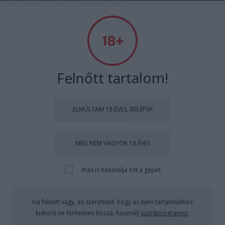
hogyvolt
Felnőtt tartalom!
Címkék
»
vv5
ELMÚLTAM 18 ÉVES, BELÉPEK
VV5 - 1x162 - A DÖNTŐ
MÉG NEM VAGYOK 18 ÉVES
Hódos Hajnalka
•
2012. február 27.
16523
más is használja ezt a gépet
A posztot Dorothy, a Vörös Cipellős - Lady N-nek
ajánlom, aki egész nap azért rítt, mert még nem
szerepelt egyetlen posztban sem.
Ha felnőtt vagy, és szeretnéd, hogy az ilyen tartalmakhoz
163 nap után ...
kiskorú ne férhessen hozzá, használj
szűrőprogramot
.