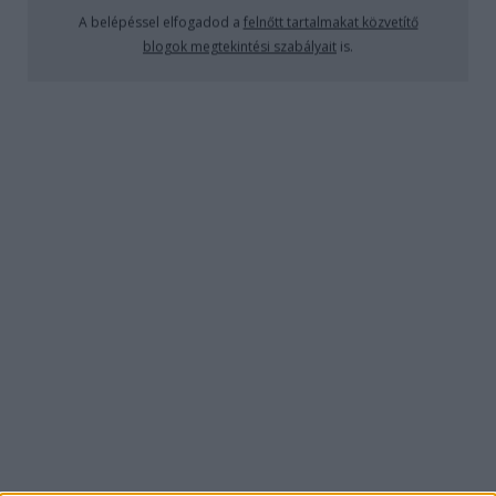
A belépéssel elfogadod a
felnőtt tartalmakat közvetítő
blogok megtekintési szabályait
is.
VV5 - 1X160 - 1X161