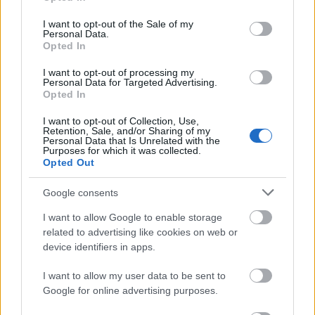
use your data for below specified purposes in below Google
consent section.
I want to opt-out of the Sale of my
Personal Data.
Egyben szerényen ...
Opted In
I want to opt-out of processing my
VV5 - Nézzétek velünk a döntőt!
Personal Data for Targeted Advertising.
Opted In
Hódos Hajnalka
•
2012. február 26.
1933
I want to opt-out of Collection, Use,
Retention, Sale, and/or Sharing of my
Hát, drágáim, belecsapunk, innentől kezdve lehet
Personal Data that Is Unrelated with the
Purposes for which it was collected.
hörögni, ki nyerje a vévéötöt, este nyolctól élőzünk a
Opted Out
Velveten, de igényünk van az ...
Google consents
Szolgálati közlemény: kövesse élőben
I want to allow Google to enable storage
a Való világ 5 fináléját!
related to advertising like cookies on web or
device identifiers in apps.
sixx
•
2012. február 25.
5
I want to allow my user data to be sent to
Na kérem szépen, vasárnap este nyolctól Attika,
Google for online advertising purposes.
Sehike meg a Tuja megküzd a nagy lóvéért, az el