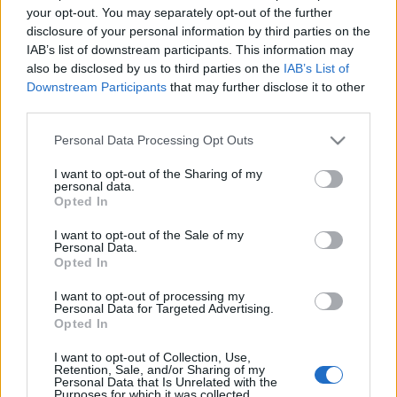
Való Világ 7x91 - Egy suttyó százat
your opt-out. You may separately opt-out of the further
csinál
disclosure of your personal information by third parties on the
IAB’s list of downstream participants. This information may
Chat Géza
•
2015. február 15.
2101
also be disclosed by us to third parties on the
IAB’s List of
Downstream Participants
that may further disclose it to other
A Révai Lexikont is felülmúló Villa Történelem bőven
third parties.
látott már egy-két keményebb bulit, de olyan
Please note that this website/app uses one or more Google
Personal Data Processing Opt Outs
szélsőséges arconpörgést, mint ami tegnap ...
services and may gather and store information including but
not limited to your visit or usage behaviour. You may click to
I want to opt-out of the Sharing of my
personal data.
Való Világ 7x90 - Az közösülés
grant or deny consent to Google and its third-party tags to
Opted In
use your data for below specified purposes in below Google
kiterjedésérül (18+)
consent section.
I want to opt-out of the Sale of my
Personal Data.
sixx
•
2015. február 14.
1465
Opted In
Egy makacs nőt nehezebb rádumálni a faszija
I want to opt-out of processing my
Personal Data for Targeted Advertising.
elárulására, mint Simicska Lajosból kihúzni, hogy ki
Opted In
a legnagyobb geci a Lajtán innen, mondja az ősi ...
I want to opt-out of Collection, Use,
Retention, Sale, and/or Sharing of my
Való Világ 7x89 - Az olló nem játék
Personal Data that Is Unrelated with the
Purposes for which it was collected.