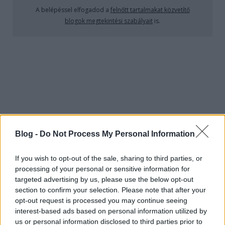
Való Világ 7x93 - Laci könnyeiben
A belépéssel elfogadod a
felnőtt tartalmakat közvetítő
blogok megtekintési szabályait
is.
úszik a villa
candyperfumegirl
•
2015. február 17.
2057
Sírás, rívás, búsulás, zokogás, picsogás, siratás,
gyász, letargia, férfikönnyek! Ez volt a ValóVilág nettó
40 perce tegnap, a maradék pár ...
Való Világ 7x92 - Edina kiközösülte
magát a villából (18+)
Blog -
Do Not Process My Personal Information
sixx
•
2015. február 16.
1440
If you wish to opt-out of the sale, sharing to third parties, or
processing of your personal or sensitive information for
A legszürreálisabb párbajon vagyunk túl, nem volt
targeted advertising by us, please use the below opt-out
kiabálás, veszekedés, a két delikvens közösen
section to confirm your selection. Please note that after your
kutyázta a többi lakót, a kiesetteket és ...
opt-out request is processed you may continue seeing
interest-based ads based on personal information utilized by
us or personal information disclosed to third parties prior to