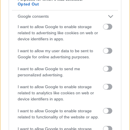
Opted Out
Hoppancs
•
2015. február 13.
1281
Google consents
Folytatódik Laci és Edina vívódása, aminek
keretében mindketten bevallják, hogy vissza akarnak
I want to allow Google to enable storage
jönni, és felismerik azt a fontos igazságot, hogy ...
related to advertising like cookies on web or
device identifiers in apps.
Való Világ 7x88 - Amikor Gáspár Laci
I want to allow my user data to be sent to
kirappeli a ház oldalát
Google for online advertising purposes.
Chat Géza
•
2015. február 12.
1602
I want to allow Google to send me
personalized advertising.
A mindig csodálatos Lilu celebrálja az összefoglalót,
I want to allow Google to enable storage
amitől a mezei néző cián kapszulára is haraphatott
related to analytics like cookies on web or
volna, annyira cefet unalmas is lehetett ...
device identifiers in apps.
VALÓ VILÁG 7X87 - A hangom miatt
I want to allow Google to enable storage
related to functionality of the website or app.
nem lettem énekes...
I want to allow Google to enable storage
Bruti
•
2015. február 11.
1738