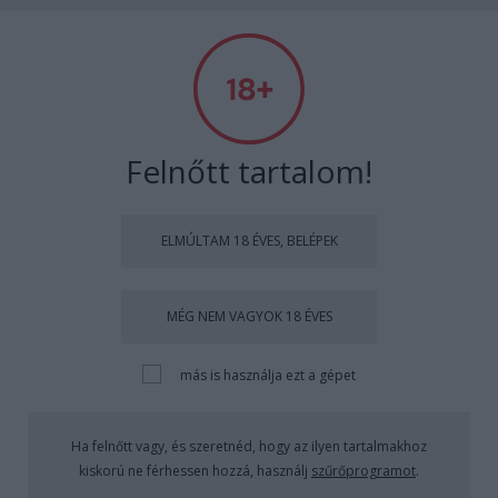
hogyvolt
Felnőtt tartalom!
Címkék
»
dsns
ELMÚLTAM 18 ÉVES, BELÉPEK
Való Világ 7X94 - A gésa bosszúja
MÉG NEM VAGYOK 18 ÉVES
(18+)
Bruti
•
2015. február 18.
1401
más is használja ezt a gépet
Lassan a finisben vagyunk, és ezt mi sem mutatja
Ha felnőtt vagy, és szeretnéd, hogy az ilyen tartalmakhoz
jobban, hogy sűrűsödnek a dolgok a villában, azaz
kiskorú ne férhessen hozzá, használj
szűrőprogramot
.
itt az újabb kiválasztás. Pedig a lakók, még a ...